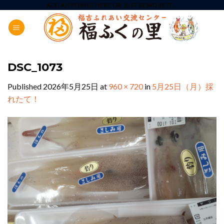
Skip
ADD ANYTHING HERE OR JUST REMOVE IT...
to
content
DSC_1073
Published
2026年5月25日
at
960 × 720
in
5月25日（月）採
れたて！