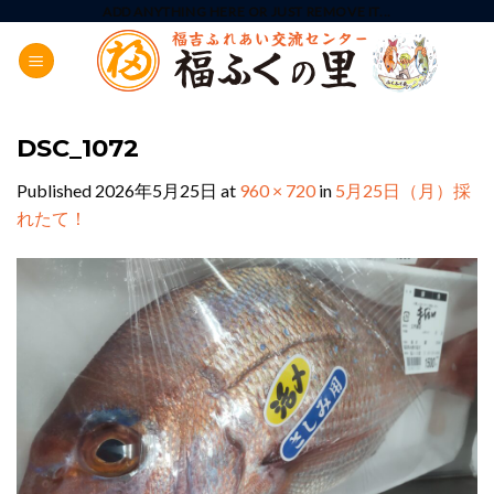
Skip
ADD ANYTHING HERE OR JUST REMOVE IT...
to
content
DSC_1072
Published
2026年5月25日
at
960 × 720
in
5月25日（月）採
れたて！