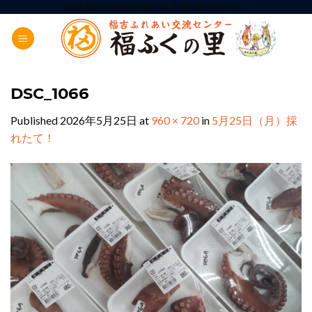
Skip
ADD ANYTHING HERE OR JUST REMOVE IT...
to
content
DSC_1066
Published
2026年5月25日
at
960 × 720
in
5月25日（月）採
れたて！