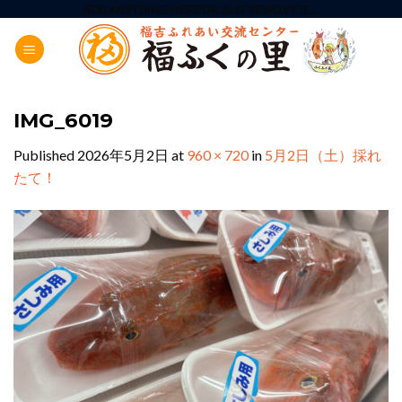
Skip
ADD ANYTHING HERE OR JUST REMOVE IT...
to
content
IMG_6019
Published
2026年5月2日
at
960 × 720
in
5月2日（土）採れ
たて！