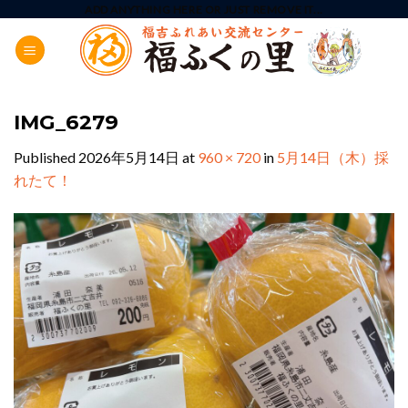
Skip
ADD ANYTHING HERE OR JUST REMOVE IT...
to
content
IMG_6279
Published
2026年5月14日
at
960 × 720
in
5月14日（木）採
れたて！