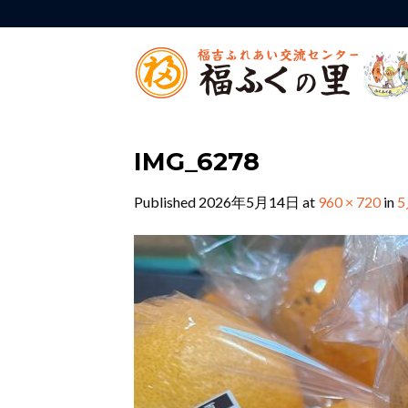
Skip
to
content
IMG_6278
Published
2026年5月14日
at
960 × 720
in