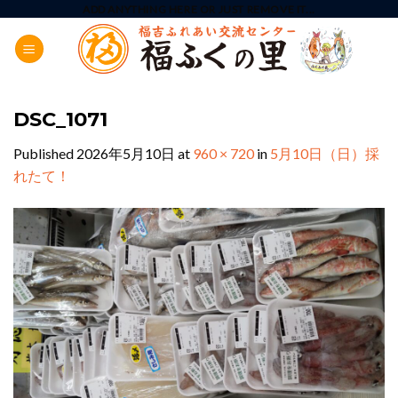
Skip
ADD ANYTHING HERE OR JUST REMOVE IT...
to
content
DSC_1071
Published
2026年5月10日
at
960 × 720
in
5月10日（日）採
れたて！