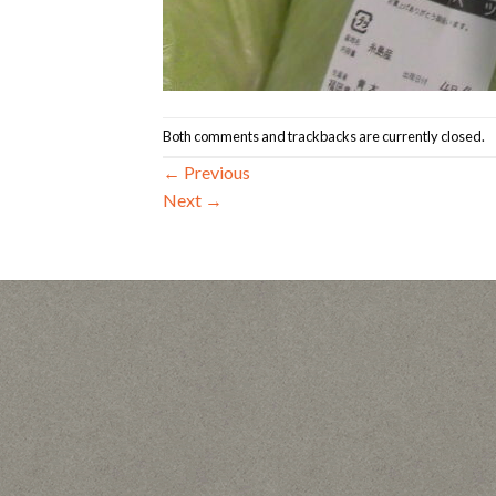
Both comments and trackbacks are currently closed.
←
Previous
Next
→