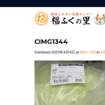
Skip
to
content
CIMG1344
Published
2025年4月4日
at
960 × 720
in
4