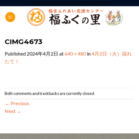
Skip
ADD ANYTHING HERE OR JUST REMOVE IT...
to
content
CIMG4673
Published
2024年4月2日
at
640 × 480
in
4月2日（火）採れ
たて！
Both comments and trackbacks are currently closed.
←
Previous
Next
→