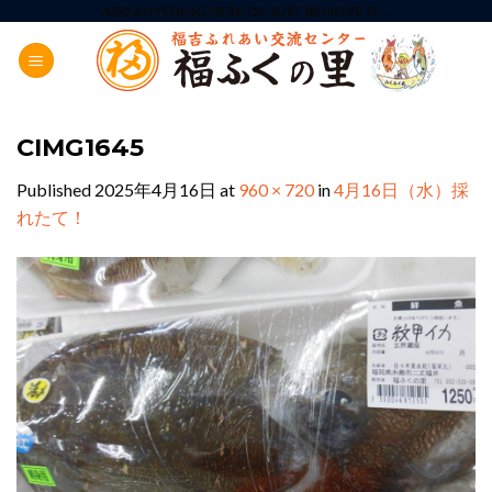
Skip
ADD ANYTHING HERE OR JUST REMOVE IT...
to
content
CIMG1645
Published
2025年4月16日
at
960 × 720
in
4月16日（水）採
れたて！