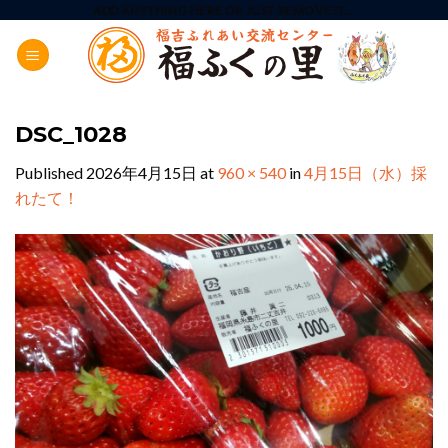
Skip
ADD ANYTHING HERE OR JUST REMOVE IT...
to
content
DSC_1028
Published
2026年4月15日
at
960 × 540
in
4月15日（水）採
れたて！