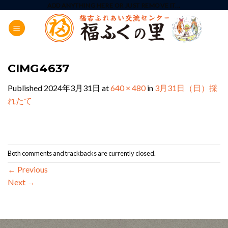
Skip
ADD ANYTHING HERE OR JUST REMOVE IT...
to
content
CIMG4637
Published
2024年3月31日
at
640 × 480
in
3月31日（日）採
れたて
Both comments and trackbacks are currently closed.
←
Previous
Next
→