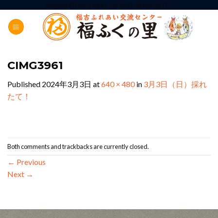
Skip
ADD ANYTHING HERE OR JUST REMOVE IT...
to
content
CIMG3961
Published
2024年3月3日
at
640 × 480
in
3月3日（日）採れ
たて！
Both comments and trackbacks are currently closed.
←
Previous
Next
→