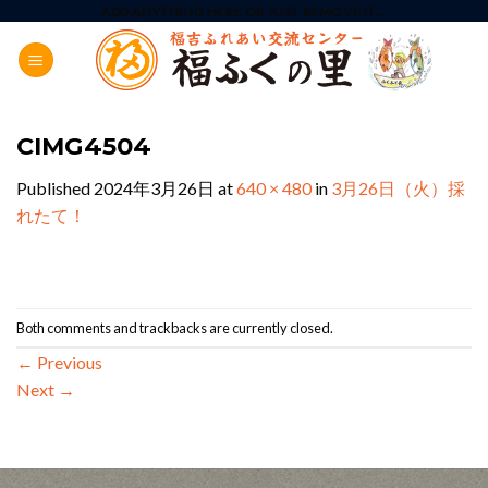
Skip
ADD ANYTHING HERE OR JUST REMOVE IT...
to
content
CIMG4504
Published
2024年3月26日
at
640 × 480
in
3月26日（火）採
れたて！
Both comments and trackbacks are currently closed.
←
Previous
Next
→