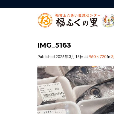
Skip
to
content
IMG_5163
Published
2026年3月15日
at
960 × 720
in