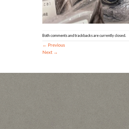
Both comments and trackbacks are currently closed.
←
Previous
Next
→