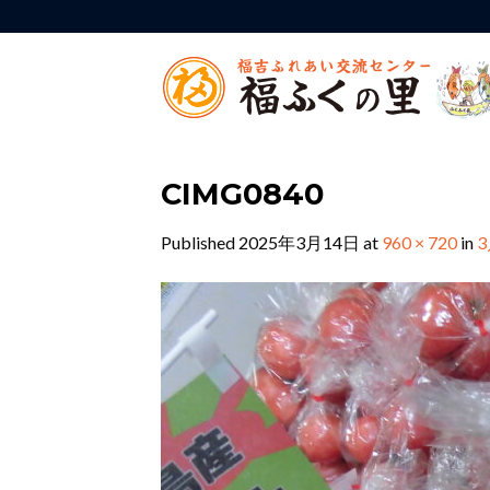
Skip
to
content
CIMG0840
Published
2025年3月14日
at
960 × 720
in