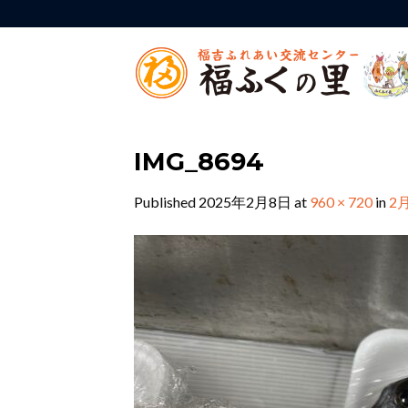
Skip
to
content
IMG_8694
Published
2025年2月8日
at
960 × 720
in
2