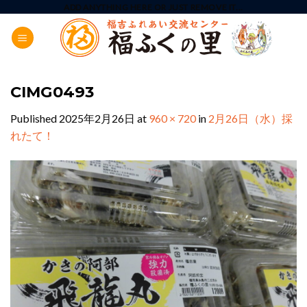
Skip
ADD ANYTHING HERE OR JUST REMOVE IT...
to
content
CIMG0493
Published
2025年2月26日
at
960 × 720
in
2月26日（水）採
れたて！