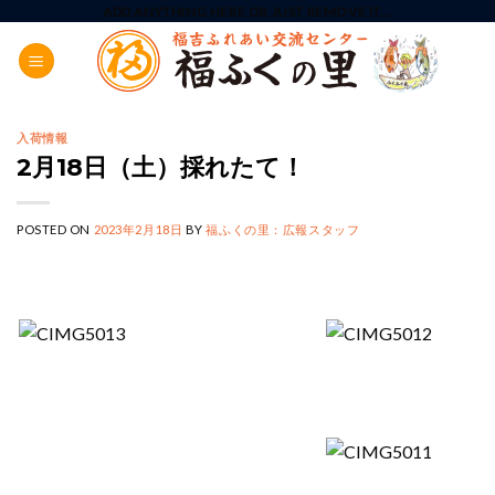
Skip
ADD ANYTHING HERE OR JUST REMOVE IT...
to
content
入荷情報
2月18日（土）採れたて！
POSTED ON
2023年2月18日
BY
福ふくの里：広報スタッフ