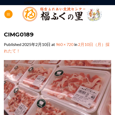
Skip
ADD ANYTHING HERE OR JUST REMOVE IT...
to
content
CIMG0189
Published
2025年2月10日
at
960 × 720
in
2月10日（月）採
れたて！