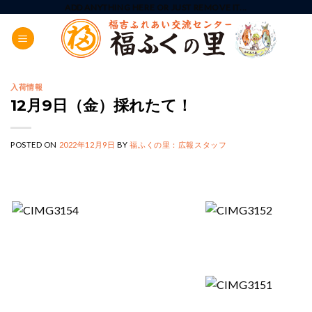
Skip
ADD ANYTHING HERE OR JUST REMOVE IT...
to
content
入荷情報
12月9日（金）採れたて！
POSTED ON
2022年12月9日
BY
福ふくの里：広報スタッフ