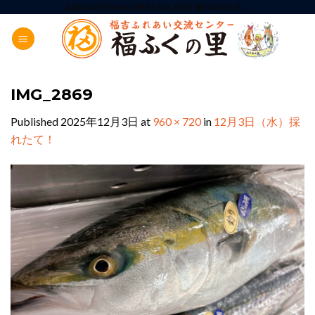
Skip
ADD ANYTHING HERE OR JUST REMOVE IT...
to
content
IMG_2869
Published
2025年12月3日
at
960 × 720
in
12月3日（水）採
れたて！