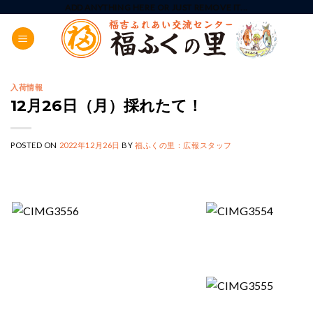
Skip
ADD ANYTHING HERE OR JUST REMOVE IT...
to
content
入荷情報
12月26日（月）採れたて！
POSTED ON
2022年12月26日
BY
福ふくの里：広報スタッフ