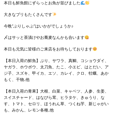
本日も鮮魚館にずらっとお魚が並びました
大きなブリもたくさんです
今晩“ぶりしゃぶ”はいかがでしょうか♪
〆はサッと茶漬けやお蕎麦なんかも合います
本日も元気に皆様のご来店をお待ちしております
【本日入荷の鮮魚】ぶり、サワラ、真鯛、コショウダイ、
ヤガラ、ホウボウ、太刀魚、たこ、小エビ、はとだい、ア
ジ子、スズキ、甲イカ、エソ、カレイ、クロ、牡蠣、あか
もく、干物..他
【本日入荷の青果】大根、白菜、キャベツ、人参、生姜、
スイスチャード、はなびら茸、ヒラタケ、きゅうり、な
す、トマト、セロリ、ほうれん草、つくね芋、新じゃがい
も、みかん、レモン各種..他