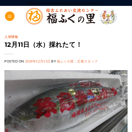
Skip
ADD ANYTHING HERE OR JUST REMOVE IT...
to
content
入荷情報
12月11日（水）採れたて！
POSTED ON
2024年12月11日
BY
福ふくの里：広報スタッフ