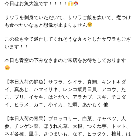
今日はお魚大漁です！！！！
サワラを刺身でいただいて、サワラご飯を炊いて、煮つけ
も食べたいなぁと想像が止まりません
この欲も全て満たしてくれそうな丸々としたサワラもござ
います！！
本日も青空の下みなさまのご来店をお待ちしております
【本日入荷の鮮魚】サワラ、シイラ、真鯛、キントキダ
イ、真あじ、ハマイサキ、レンコ鯛月日貝、アコウ、た
こ、ブリ、イサキ、はとだい、アラカブ、スギ、チコダ
イ、ヒラメ、カニ、小イカ、牡蠣、あかもく..他
【本日入荷の青果】ブロッコリー、白菜、キャベツ、人
参、チンゲン菜、ほうれん草、大根、つくね芋、トマト、
ネギ各種、里芋、さつまいも、なす、ヒラタケ、椎茸、は