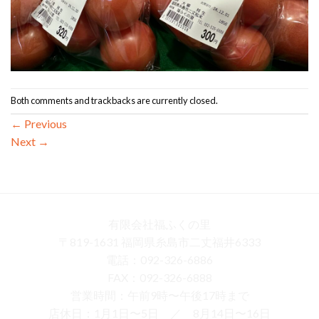
Both comments and trackbacks are currently closed.
←
Previous
Next
→
有限会社福ふくの里
〒819-1631 福岡県糸島市二丈福井6333
電話：092-326-6886
FAX：092-326-6888
営業時間：午前9時〜午後17時まで
店休日：1月1日〜5日 ／ 8月14日〜16日