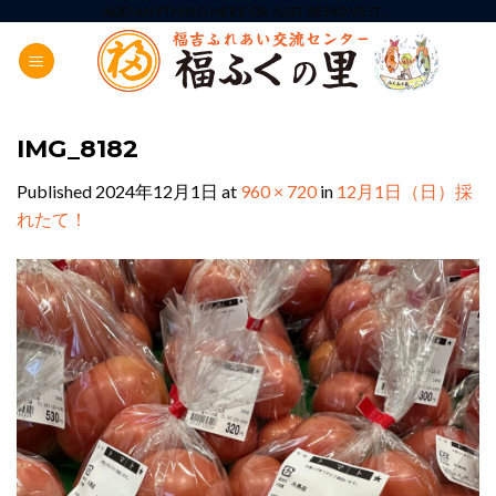
Skip
ADD ANYTHING HERE OR JUST REMOVE IT...
to
content
IMG_8182
Published
2024年12月1日
at
960 × 720
in
12月1日（日）採
れたて！