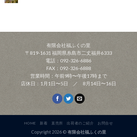
有限会社福ふくの里
〒819-1631 福岡県糸島市二丈福井6333
電話：092-326-6886
FAX：092-326-6888
営業時間：午前9時〜午後17時まで
店休日：1月1日〜5日 ／ 8月14日〜16日
HOME
新着
直売所
出荷者のご紹介
お問合せ
Copyright 2026 ©
有限会社福ふくの里