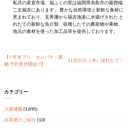
私共の産直市場、福ふくの里は福岡県糸島市の最西端
二丈福吉にあります。 豊かな自然環境と新鮮な食材に
恵まれており、玄界灘から福吉漁港に水揚げされた と
れたての新鮮な魚介類、収穫したての農産物や果物、
地元の食材を使った加工品等を提供しております。
【!! 年末ブリ・カンパチ・真
11月25日（木）採れたて！
鯛 予約受付開始 !!】
カテゴリー
入荷情報
(1,895)
出荷者のご紹介
(10)