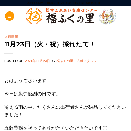
Skip
ADD ANYTHING HERE OR JUST REMOVE IT...
to
content
入荷情報
11月23日（火・祝）採れたて！
POSTED ON
2021年11月23日
BY
福ふくの里：広報スタッフ
おはようございます！
今日は勤労感謝の日です。
冷える雨の中、たくさんの出荷者さんが納品してください
ました！
五穀豊穣を祝ってありがたくいただきたいです◎