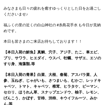
みなさまも日々の疲れを癒すゆっくりとした日をお過ごし
くださいませ♪
福ふくの里の近くの白山神社の #糸島花手水 も今日が見納
めです。
本日も皆さまのご来店お待ちしております！！
【本日入荷の鮮魚】真鯛、穴子、アジ子、たこ、車エビ、
ブリ、サワラ、ヒエダイ、ウスバ、牡蠣、サザエ、エソの
すり身、海藻類..等
【本日入荷の青果】白菜、大根、春菊、アスパラ菜、人
参、玉ねぎ、じゃがいも、さつまいも、むかご、レッドキ
ャベツ、トマト、キャベツ、椎茸、ヒラタケ、ピーマン、
セロリ、ほうれん草、スナップエンドウ、柚子、レモン、
げんこう、かぼす、甘柿、渋柿、キウイフルーツ、みか
ん..等