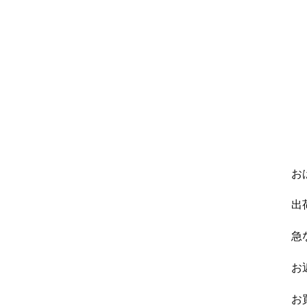
お
出
急
お
お