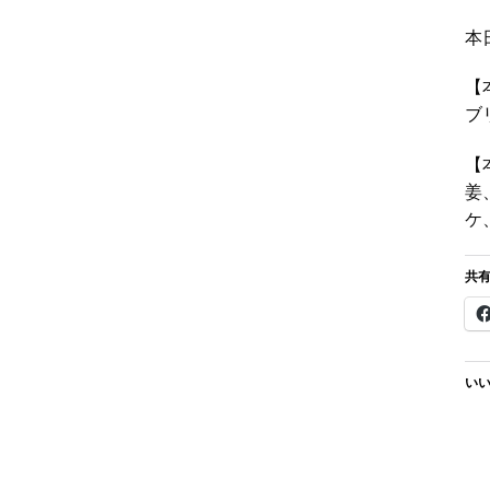
本
【
ブ
【
姜
ケ
共有
いい