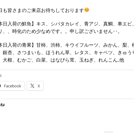
日も皆さまのご来店お待ちしております
本日入荷の鮮魚】キス、シバタカレイ、青アジ、真鯛、車エビ
リ、、時化のため少なめです。。申し訳ございません‥。
本日入荷の青果】甘柿、渋柿、キウイフルーツ、みかん、梨、
、銀杏、さつまいも、ほうれん草、レタス、キャベツ、きゅう
、大根、むかご、白菜、はなびら茸、玉ねぎ、れんこん..他
:
Facebook
X
ね: