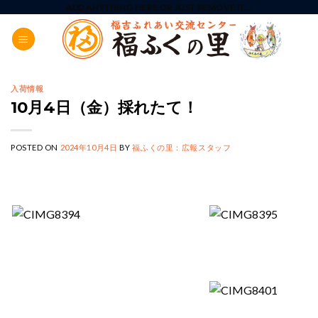
Skip
ADD ANYTHING HERE OR JUST REMOVE IT...
to
content
入荷情報
10月4日（金）採れたて！
POSTED ON
2024年10月4日
BY
福ふくの里：広報スタッフ