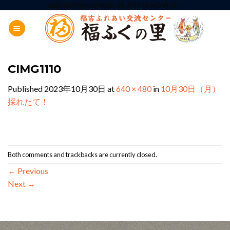
Skip
ADD ANYTHING HERE OR JUST REMOVE IT...
to
content
CIMG1110
Published
2023年10月30日
at
640 × 480
in
10月30日（月）
採れたて！
Both comments and trackbacks are currently closed.
←
Previous
Next
→