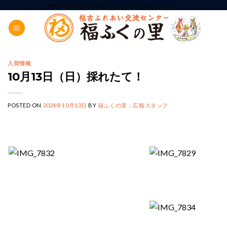
Skip
ADD ANYTHING HERE OR JUST REMOVE IT...
to
content
入荷情報
10月13日（日）採れたて！
POSTED ON
2024年10月13日
BY
福ふくの里：広報スタッフ