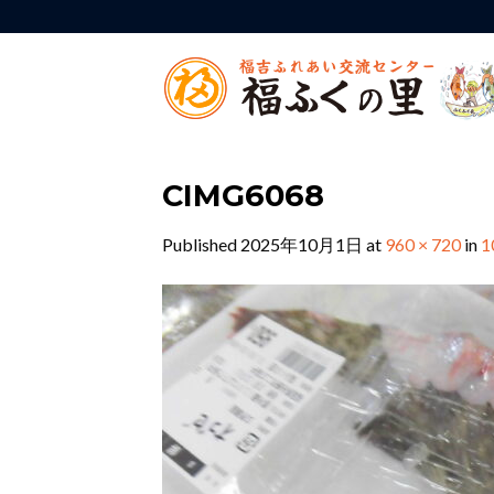
Skip
to
content
CIMG6068
Published
2025年10月1日
at
960 × 720
in