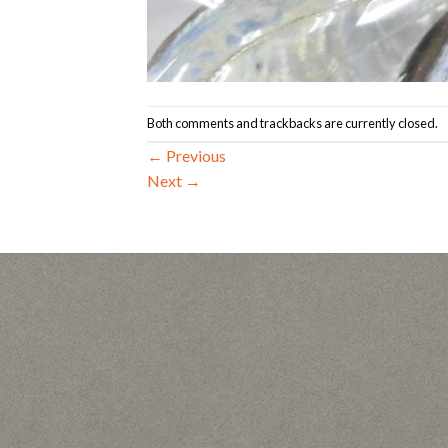
Both comments and trackbacks are currently closed.
←
Previous
Next
→