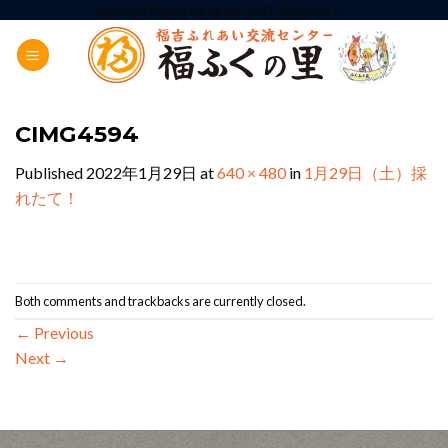
Skip
ADD ANYTHING HERE OR JUST REMOVE IT...
to
content
CIMG4594
Published
2022年1月29日
at
640 × 480
in
1月29日（土）採
れたて！
Both comments and trackbacks are currently closed.
←
Previous
Next
→