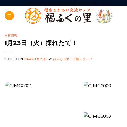
Skip
ADD ANYTHING HERE OR JUST REMOVE IT...
to
content
入荷情報
1月23日（火）採れたて！
POSTED ON
2024年1月23日
BY
福ふくの里：広報スタッフ