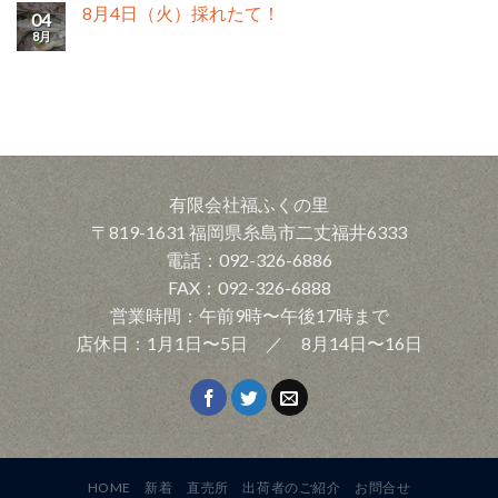
8月4日（火）採れたて！
04
8月
有限会社福ふくの里
〒819-1631 福岡県糸島市二丈福井6333
電話：092-326-6886
FAX：092-326-6888
営業時間：午前9時〜午後17時まで
店休日：1月1日〜5日 ／ 8月14日〜16日
HOME
新着
直売所
出荷者のご紹介
お問合せ