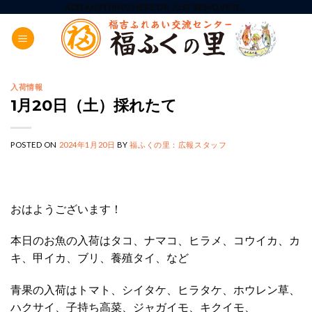
Skip
ADD ANYTHING HERE OR JUST REMOVE IT...
to
content
入荷情報
1月20日（土）採れたて
POSTED ON
2024年1月20日
BY
福ふくの里：広報スタッフ
おはようございます！
本日のお魚の入荷はタコ、ナマコ、ヒラメ、コウイカ、カ
キ、甲イカ、ブリ、養殖タイ、など
青果の入荷はトマト、シイタケ、ヒラタケ、ホウレン草、
ハクサイ、子持ち高菜、ジャガイモ、キクイモ、