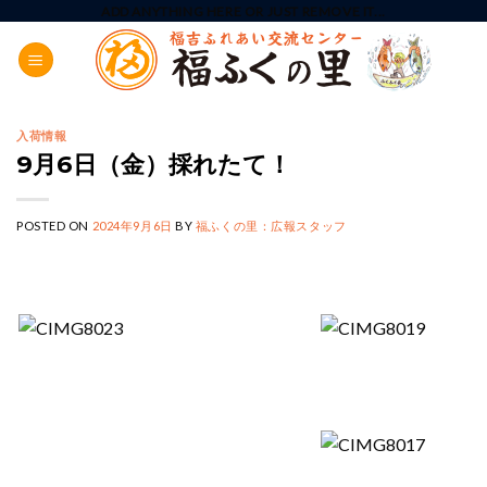
Skip
ADD ANYTHING HERE OR JUST REMOVE IT...
to
content
入荷情報
9月6日（金）採れたて！
POSTED ON
2024年9月6日
BY
福ふくの里：広報スタッフ