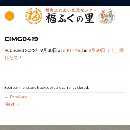
Skip
ADD ANYTHING HERE OR JUST REMOVE IT...
to
content
CIMG0419
Published
2023年9月30日
at
640 × 480
in
9月30日（土）採
れたて！
Both comments and trackbacks are currently closed.
←
Previous
Next
→