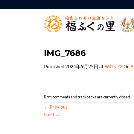
Skip
to
content
IMG_7686
Published
2024年9月25日
at
960 × 720
in
Both comments and trackbacks are currently closed.
←
Previous
Next
→