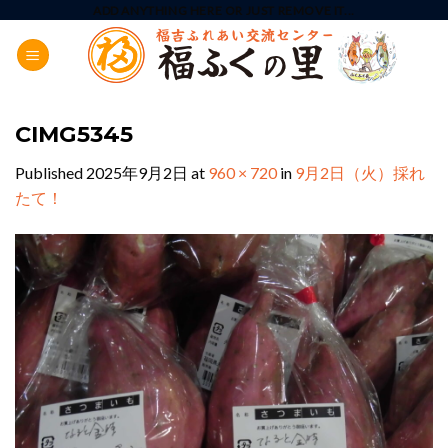
Skip
ADD ANYTHING HERE OR JUST REMOVE IT...
to
content
CIMG5345
Published
2025年9月2日
at
960 × 720
in
9月2日（火）採れ
たて！