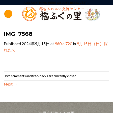
Skip
ADD ANYTHING HERE OR JUST REMOVE IT...
to
content
IMG_7568
Published
2024年9月15日
at
960 × 720
in
9月15日（日）採
れたて！
Both comments and trackbacks are currently closed.
Next
→