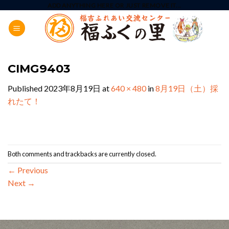
Skip
ADD ANYTHING HERE OR JUST REMOVE IT...
to
content
CIMG9403
Published
2023年8月19日
at
640 × 480
in
8月19日（土）採
れたて！
Both comments and trackbacks are currently closed.
←
Previous
Next
→