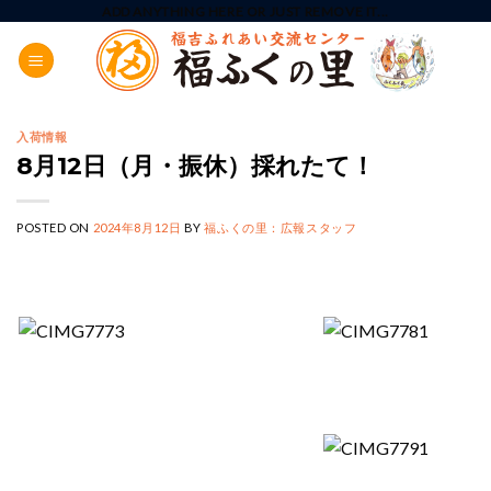
Skip
ADD ANYTHING HERE OR JUST REMOVE IT...
to
content
入荷情報
8月12日（月・振休）採れたて！
POSTED ON
2024年8月12日
BY
福ふくの里：広報スタッフ