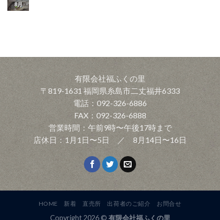
8月
有限会社福ふくの里
〒819-1631 福岡県糸島市二丈福井6333
電話：092-326-6886
FAX：092-326-6888
営業時間：午前9時〜午後17時まで
店休日：1月1日〜5日 ／ 8月14日〜16日
HOME
新着
直売所
出荷者のご紹介
お問合せ
Copyright 2026 ©
有限会社福ふくの里