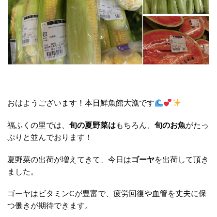
おはようございます！本日鮮魚館大漁です
福ふくの里では、
旬の夏野菜は
もちろん、
旬のお魚
がたっ
ぷりと並んでおります！
夏野菜の出荷が増えてきて、今日は
ゴーヤ
を出荷して頂き
ました。
ゴーヤはビタミンCが豊富で、疲労回復や血管を丈夫に保
つ働きが期待できます。