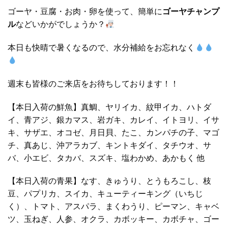
ゴーヤ・豆腐・お肉・卵を使って、簡単に
ゴーヤチャンプ
ル
などいかがでしょうか？
本日も快晴で暑くなるので、水分補給をお忘れなく
週末も皆様のご来店をお待ちしております！！
【本日入荷の鮮魚】真鯛、ヤリイカ、紋甲イカ、ハトダ
イ、青アジ、銀カマス、岩ガキ、カレイ、イトヨリ、イサ
キ、サザエ、オコゼ、月日貝、たこ、カンパチの子、マゴ
チ、真あじ、沖アラカブ、キントキダイ、タチウオ、サ
バ、小エビ、タカバ、スズキ、塩わかめ、あかもく 他
【本日入荷の青果】なす、きゅうり、とうもろこし、枝
豆、パプリカ、スイカ、キューティーキング（いちじ
く）、トマト、アスパラ、まくわうり、ピーマン、キャベ
ツ、玉ねぎ、人参、オクラ、カボッキー、カボチャ、ゴー