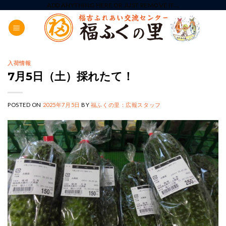
Skip
ADD ANYTHING HERE OR JUST REMOVE IT...
to
content
入荷情報
7月5日（土）採れたて！
POSTED ON
2025年7月5日
BY
福ふくの里：広報スタッフ