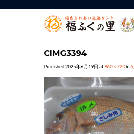
Skip
to
content
CIMG3394
Published
2025年6月19日
at
960 × 720
in