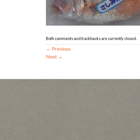
Both comments and trackbacks are currently closed.
←
Previous
Next
→