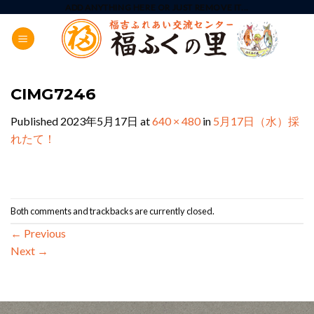
Skip
ADD ANYTHING HERE OR JUST REMOVE IT...
to
content
CIMG7246
Published
2023年5月17日
at
640 × 480
in
5月17日（水）採
れたて！
Both comments and trackbacks are currently closed.
←
Previous
Next
→