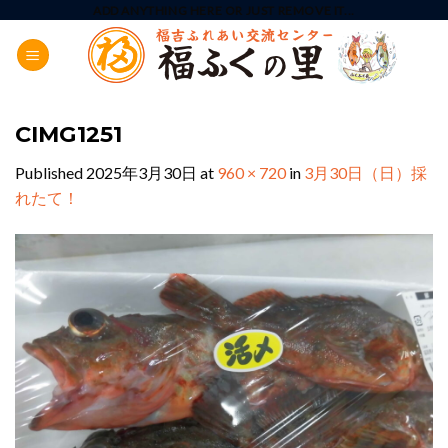
Skip
ADD ANYTHING HERE OR JUST REMOVE IT...
to
content
CIMG1251
Published
2025年3月30日
at
960 × 720
in
3月30日（日）採
れたて！