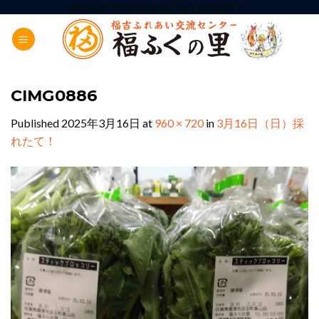
Skip
ADD ANYTHING HERE OR JUST REMOVE IT...
to
content
CIMG0886
Published
2025年3月16日
at
960 × 720
in
3月16日（日）採
れたて！