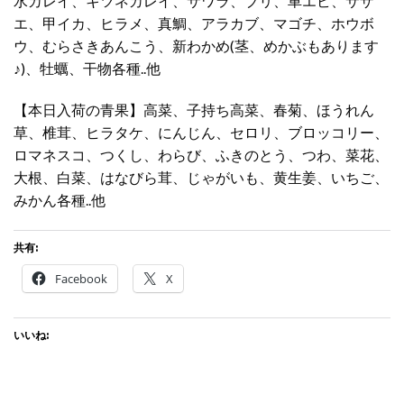
水カレイ、キツネカレイ、サワラ、ブリ、車エビ、サザ
エ、甲イカ、ヒラメ、真鯛、アラカブ、マゴチ、ホウボ
ウ、むらさきあんこう、新わかめ(茎、めかぶもあります
♪)、牡蠣、干物各種..他
【本日入荷の青果】高菜、子持ち高菜、春菊、ほうれん
草、椎茸、ヒラタケ、にんじん、セロリ、ブロッコリー、
ロマネスコ、つくし、わらび、ふきのとう、つわ、菜花、
大根、白菜、はなびら茸、じゃがいも、黄生姜、いちご、
みかん各種..他
共有:
Facebook
X
いいね: