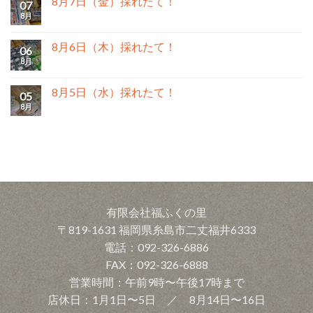
8月7日（金）採れたて！
07
8月
8月6日（木）採れたて！
06
8月
8月5日（水）採れたて！
05
8月
有限会社福ふくの里
〒819-1631 福岡県糸島市二丈福井6333
電話：092-326-6886
FAX：092-326-6888
営業時間：午前9時〜午後17時まで
店休日：1月1日〜5日 ／ 8月14日〜16日