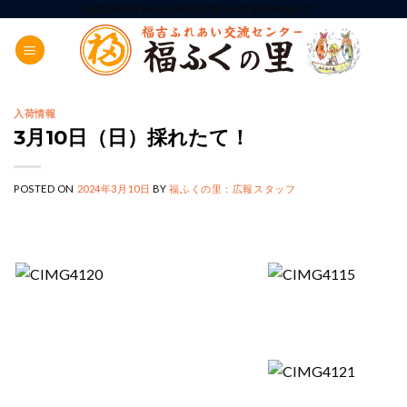
Skip
ADD ANYTHING HERE OR JUST REMOVE IT...
to
content
入荷情報
3月10日（日）採れたて！
POSTED ON
2024年3月10日
BY
福ふくの里：広報スタッフ