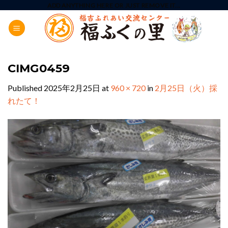
Skip
ADD ANYTHING HERE OR JUST REMOVE IT...
to
content
CIMG0459
Published
2025年2月25日
at
960 × 720
in
2月25日（火）採
れたて！