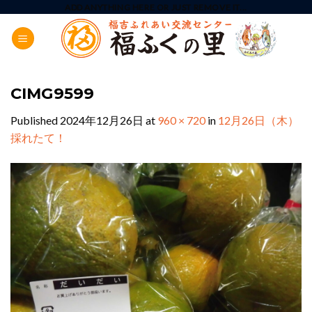
Skip
ADD ANYTHING HERE OR JUST REMOVE IT...
to
content
CIMG9599
Published
2024年12月26日
at
960 × 720
in
12月26日（木）
採れたて！